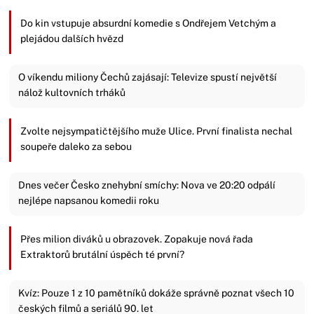
Do kin vstupuje absurdní komedie s Ondřejem Vetchým a
plejádou dalších hvězd
O víkendu miliony Čechů zajásají: Televize spustí největší
nálož kultovních trháků
Zvolte nejsympatičtějšího muže Ulice. První finalista nechal
soupeře daleko za sebou
Dnes večer Česko znehybní smíchy: Nova ve 20:20 odpálí
nejlépe napsanou komedii roku
Přes milion diváků u obrazovek. Zopakuje nová řada
Extraktorů brutální úspěch té první?
Kvíz: Pouze 1 z 10 pamětníků dokáže správně poznat všech 10
českých filmů a seriálů 90. let