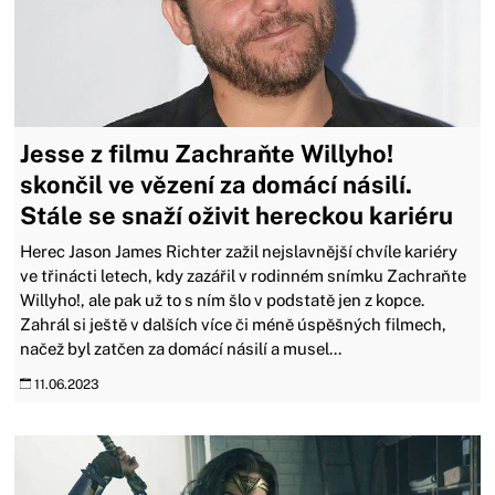
Jesse z filmu Zachraňte Willyho!
skončil ve vězení za domácí násilí.
Stále se snaží oživit hereckou kariéru
Herec Jason James Richter zažil nejslavnější chvíle kariéry
ve třinácti letech, kdy zazářil v rodinném snímku Zachraňte
Willyho!, ale pak už to s ním šlo v podstatě jen z kopce.
Zahrál si ještě v dalších více či méně úspěšných filmech,
načež byl zatčen za domácí násilí a musel...
11.06.2023