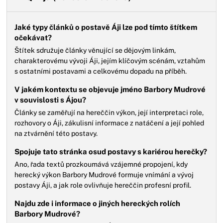
Jaké typy článků o postavě Áji lze pod tímto štítkem
očekávat?
Štítek sdružuje články věnující se dějovým linkám,
charakterovému vývoji Áji, jejím klíčovým scénám, vztahům
s ostatními postavami a celkovému dopadu na příběh.
V jakém kontextu se objevuje jméno Barbory Mudrové
v souvislosti s Ájou?
Články se zaměřují na hereččin výkon, její interpretaci role,
rozhovory o Áji, zákulisní informace z natáčení a její pohled
na ztvárnění této postavy.
Spojuje tato stránka osud postavy s kariérou herečky?
Ano, řada textů prozkoumává vzájemné propojení, kdy
herecký výkon Barbory Mudrové formuje vnímání a vývoj
postavy Áji, a jak role ovlivňuje hereččin profesní profil.
Najdu zde i informace o jiných hereckých rolích
Barbory Mudrové?