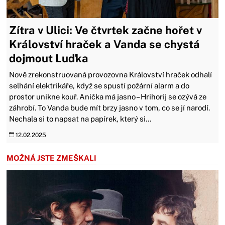
Zítra v Ulici: Ve čtvrtek začne hořet v
Království hraček a Vanda se chystá
dojmout Luďka
Nově zrekonstruovaná provozovna Království hraček odhalí
selhání elektrikáře, když se spustí požární alarm a do
prostor unikne kouř. Anička má jasno – Hrihorij se ozývá ze
záhrobí. To Vanda bude mít brzy jasno v tom, co se jí narodí.
Nechala si to napsat na papírek, který si...
12.02.2025
MOŽNÁ JSTE ZMEŠKALI