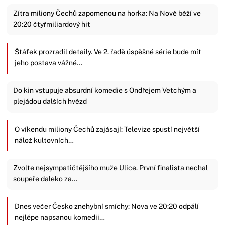
Zítra miliony Čechů zapomenou na horka: Na Nově běží ve
20:20 čtyřmiliardový hit
Štáfek prozradil detaily. Ve 2. řadě úspěšné série bude mít
jeho postava vážné…
Do kin vstupuje absurdní komedie s Ondřejem Vetchým a
plejádou dalších hvězd
O víkendu miliony Čechů zajásají: Televize spustí největší
nálož kultovních…
Zvolte nejsympatičtějšího muže Ulice. První finalista nechal
soupeře daleko za…
Dnes večer Česko znehybní smíchy: Nova ve 20:20 odpálí
nejlépe napsanou komedii…