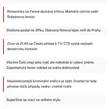
Romantika na Farmě dostává trhliny. Markétě začíná vadit
Štěpánova lenost
Stallona poslal na JIPku. Obávaný filmový bijec míří do Prahy
Zítra ve 21:45 se Česko přilepí k TV: ČT2 vysílá nejlepší
detektivku historie
Všichni Češi znají jeho tvář, ale málokdo si vybaví jméno.
Zapomenutý herec odešel ze světa dobrovolně
Nejsledovanější kriminální stálice je zpět. Dvanáctá řada
přinese těžší případy, vedra i známé tváře
SuperStar se vrací ve velkém stylu