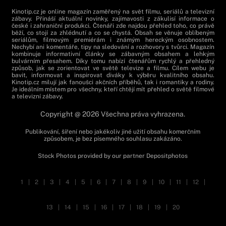
Kinotip.cz je online magazín zaměřený na svět filmu, seriálů a televizní
zábavy. Přináší aktuální novinky, zajímavosti z zákulisí informace o
české i zahraniční produkci. Čtenáři zde najdou přehled toho, co právě
běží, co stojí za zhlédnutí a co se chystá. Obsah se věnuje oblíbeným
seriálům, filmovým premiérám i známým hereckým osobnostem.
Nechybí ani komentáře, tipy na sledování a rozhovory s tvůrci. Magazín
kombinuje informativní články se zábavným obsahem a lehkým
bulvárním přesahem. Díky tomu nabízí čtenářům rychlý a přehledný
způsob, jak se zorientovat ve světě televize a filmu. Cílem webu je
bavit, informovat a inspirovat diváky k výběru kvalitního obsahu.
Kinotip.cz milují jak fanoušci akčních příběhů, tak i romantiky a rodiny.
Je ideálním místem pro všechny, kteří chtějí mít přehled o světě filmové
a televizní zábavy.
Copyright @ 2026 Všechna práva vyhrazena.
Publikování, šíření nebo jakékoliv jiné užití obsahu komerčním
způsobem, je bez písemného souhlasu zakázáno.
Stock Photos provided by our partner
Depositphotos
1
|
2
|
3
|
4
|
5
|
6
|
7
|
8
|
9
|
10
|
11
|
12
|
13
|
14
|
15
|
16
|
17
|
18
|
19
|
20