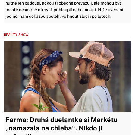
nutně jen padouši, ačkoli ti obecně převažují, ale mohou být
prostě nesmírně otravní, přihlouplí nebo mrzutí. Níže uvedení
jedinci nám dokážou spolehlivě hnout žlučí i po letech.
REALITY SHOW
Farma: Druhá duelantka si Markétu
„namazala na chleba“. Nikdo jí