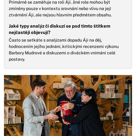
Primárně se zaměřuje na roli Áji. Jiné role mohou být
zmíněny pouze v kontextu srovnání nebo vlivu na její
ztvárnění Áji, ale nejsou hlavním předmětem obsahu.
Jaké typy analýz či diskuzí se pod tímto štítkem
nejčastěji objevují?
Často se setkáte s analýzami dopadu Áji na děj,
hodnocením jejího jednání, kritickými recenzemi výkonu
Barbory Mudrové a diskuzemi o diváckém vnímání celé
postavy.