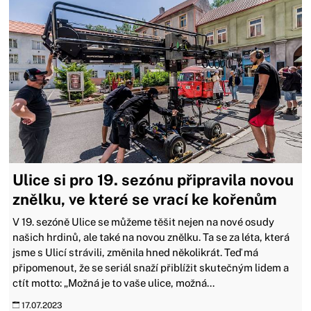
Ulice si pro 19. sezónu připravila novou
znělku, ve které se vrací ke kořenům
V 19. sezóně Ulice se můžeme těšit nejen na nové osudy
našich hrdinů, ale také na novou znělku. Ta se za léta, která
jsme s Ulicí strávili, změnila hned několikrát. Teď má
připomenout, že se seriál snaží přiblížit skutečným lidem a
ctít motto: „Možná je to vaše ulice, možná...
17.07.2023