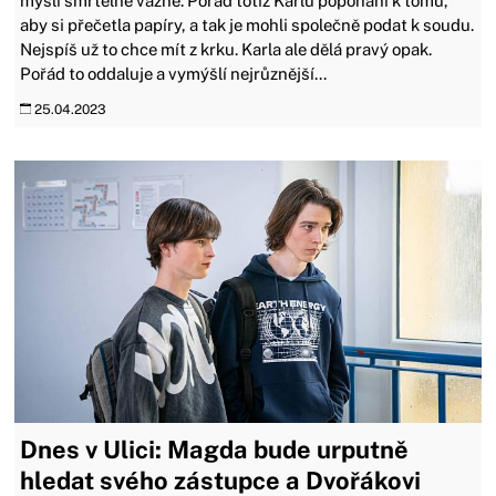
myslí smrtelně vážně. Pořád totiž Karlu popohání k tomu,
aby si přečetla papíry, a tak je mohli společně podat k soudu.
Nejspíš už to chce mít z krku. Karla ale dělá pravý opak.
Pořád to oddaluje a vymýšlí nejrůznější...
25.04.2023
Dnes v Ulici: Magda bude urputně
hledat svého zástupce a Dvořákovi