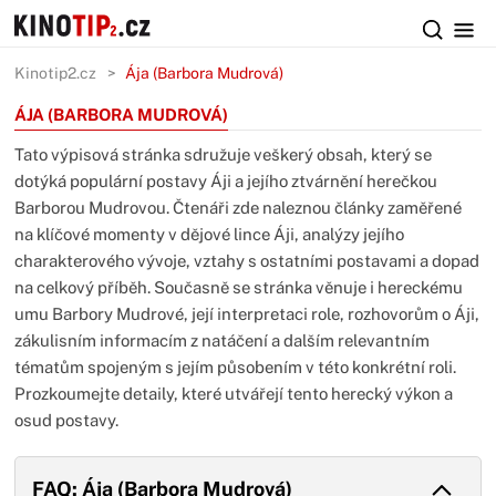
Kinotip2.cz
Ája (Barbora Mudrová)
ÁJA (BARBORA MUDROVÁ)
Tato výpisová stránka sdružuje veškerý obsah, který se
dotýká populární postavy Áji a jejího ztvárnění herečkou
Barborou Mudrovou. Čtenáři zde naleznou články zaměřené
na klíčové momenty v dějové lince Áji, analýzy jejího
charakterového vývoje, vztahy s ostatními postavami a dopad
na celkový příběh. Současně se stránka věnuje i hereckému
umu Barbory Mudrové, její interpretaci role, rozhovorům o Áji,
zákulisním informacím z natáčení a dalším relevantním
tématům spojeným s jejím působením v této konkrétní roli.
Prozkoumejte detaily, které utvářejí tento herecký výkon a
osud postavy.
FAQ: Ája (Barbora Mudrová)