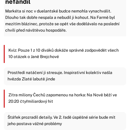
nefandil
Markéta si noc v duelantské budce nemohla vynachválit.
Dlouho tak dobře nespala a nebudil ji kohout. Na Farmě byl
mezitím blázinec, protože se opět vše dodělávalo na poslední
chvíli před návštěvou hospodáře.
Kvíz: Pouze 1 z 10 diváků dokáže správně zodpovědět všech
10 otázek o Janě Brejchové
Prostředí natáčení ji stresuje. Inspirativní kolektiv našla
hvězda Zlaté labutě jinde
Zítra miliony Čechů zapomenou na horka: Na Nově běží ve
20:20 čtyřmiliardový hit
Štáfek prozradil detaily. Ve 2. řadě úspěšné série bude mít
jeho postava vážné problémy