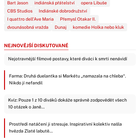
Bart Jason
indiánská přátelství
opera Libuše
CBS Studios
Indiánské dobrodružství
I quattro dell'Ave Maria
Přemysl Otakar II.
dvounásobná vražda
Dunaj
komedie Holka nebo kluk
NEJNOVĚJŠÍ DISKUTOVANÉ
Nejotravnější filmové postavy, které diváci k smrti nenávidí
Farma: Druhá duelantka si Markétu „namazala na chleba“.
Nikdo jí nefandil
Kvíz: Pouze 1 z 10 diváků dokáže správně zodpovědět všech
10 otázek o Janě…
Prostředí natáčení ji stresuje. Inspirativní kolektiv našla
hvězda Zlaté labutě…