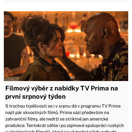
Filmový výběr z nabídky TV Prima na
první srpnový týden
S trochou trpělivosti se i v srpnu dá v programu TV Prima
najít pár skvostných filmů. Prima sází především na
zahraniční filmy, ale nedrží se striktně jen americké
produkce. Tentokrát sáhla i po zajímavé spolupráci ruských
a ukrajinských filmařů, která se už možná nikdy nebude...