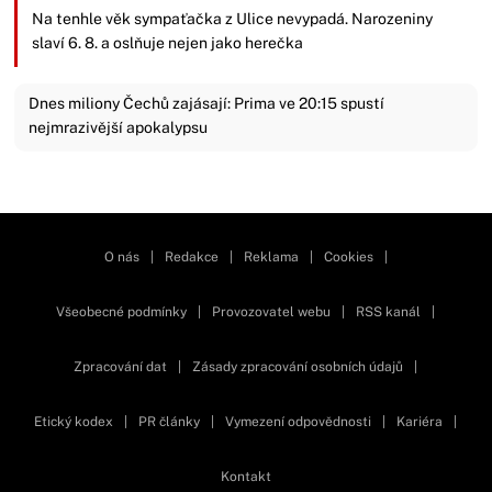
Na tenhle věk sympaťačka z Ulice nevypadá. Narozeniny
slaví 6. 8. a oslňuje nejen jako herečka
Dnes miliony Čechů zajásají: Prima ve 20:15 spustí
nejmrazivější apokalypsu
Zavřít reklamu
O nás
|
Redakce
|
Reklama
|
Cookies
|
Všeobecné podmínky
|
Provozovatel webu
|
RSS kanál
|
Zpracování dat
|
Zásady zpracování osobních údajů
|
Etický kodex
|
PR články
|
Vymezení odpovědnosti
|
Kariéra
|
Kontakt