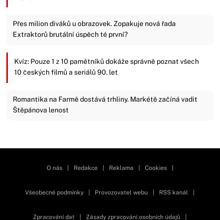
Přes milion diváků u obrazovek. Zopakuje nová řada
Extraktorů brutální úspěch té první?
Kvíz: Pouze 1 z 10 pamětníků dokáže správně poznat všech
10 českých filmů a seriálů 90. let
Romantika na Farmě dostává trhliny. Markétě začíná vadit
Štěpánova lenost
Zavřít reklamu
O nás
|
Redakce
|
Reklama
|
Cookies
|
Všeobecné podmínky
|
Provozovatel webu
|
RSS kanál
|
Zpracování dat
|
Zásady zpracování osobních údajů
|