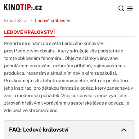
Kinotip2.cz
Ledové království
LEDOVÉ KRÁLOVSTVÍ
Ponořte se s námi do světa Ledového království
prostřednictvím obsahu, který sdružuje vše podstatné o
tomto oblíbeném fenoménu. Objevte články věnované
populárním postavám, rozborům příběhů, zajímavostem z
produkce, recenzím a aktuálním novinkám ze zákulisí.
Prozkoumejte vliv tohoto animovaného světa na popkulturu,
jeho inspiraci pro dětskou fantazii a odkaz, který zanechává v
žánru moderních pohádek. Vše, co souvisí s mrazivým, ale
zároveň hřejivým vyprávěním o sesterské lásce a odvaze, je
zde pečlivě shromážděno.
FAQ: Ledové království