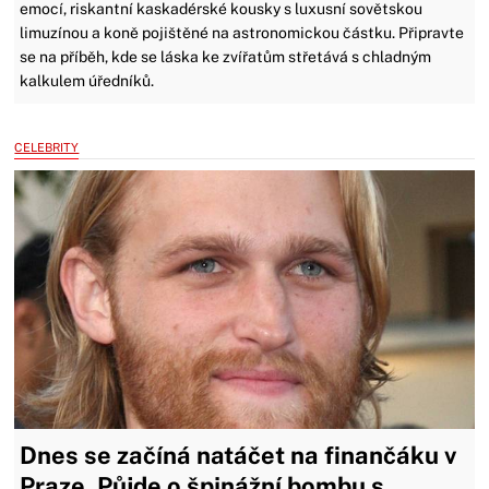
emocí, riskantní kaskadérské kousky s luxusní sovětskou
limuzínou a koně pojištěné na astronomickou částku. Připravte
se na příběh, kde se láska ke zvířatům střetává s chladným
kalkulem úředníků.
CELEBRITY
Dnes se začíná natáčet na finančáku v
Praze. Půjde o špinážní bombu s