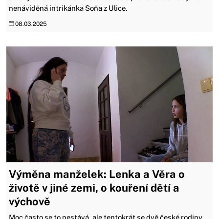
nenáviděná intrikánka Soňa z Ulice.
08.03.2025
Výměna manželek: Lenka a Věra o
životě v jiné zemi, o kouření dětí a
výchově
Moc často se to nestává, ale tentokrát se dvě české rodiny