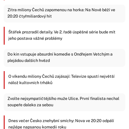
Zítra miliony Čechů zapomenou na horka: Na Nově běží ve
20:20 čtyřmiliardový hit
Štáfek prozradil detaily. Ve 2. řadě úspěšné série bude mít
jeho postava vážné problémy
Do kin vstupuje absurdní komedie s Ondřejem Vetchým a
plejádou dalších hvězd
O víkendu miliony Čechů zajásají: Televize spustí největší
nálož kultovních trháků
Zvolte nejsympatičtějšího muže Ulice. První finalista nechal
soupeře daleko za sebou
Dnes večer Česko znehybní smíchy: Nova ve 20:20 odpálí
nejlépe napsanou komedii roku