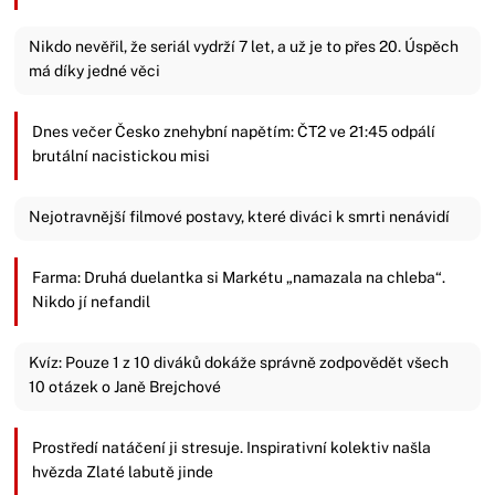
Nikdo nevěřil, že seriál vydrží 7 let, a už je to přes 20. Úspěch
má díky jedné věci
Dnes večer Česko znehybní napětím: ČT2 ve 21:45 odpálí
brutální nacistickou misi
Nejotravnější filmové postavy, které diváci k smrti nenávidí
Farma: Druhá duelantka si Markétu „namazala na chleba“.
Nikdo jí nefandil
Kvíz: Pouze 1 z 10 diváků dokáže správně zodpovědět všech
10 otázek o Janě Brejchové
Prostředí natáčení ji stresuje. Inspirativní kolektiv našla
hvězda Zlaté labutě jinde