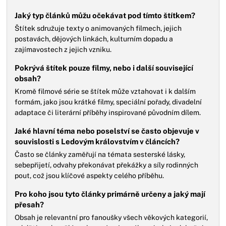
Jaký typ článků můžu očekávat pod tímto štítkem?
Štítek sdružuje texty o animovaných filmech, jejich
postavách, dějových linkách, kulturním dopadu a
zajímavostech z jejich vzniku.
Pokrývá štítek pouze filmy, nebo i další související
obsah?
Kromě filmové série se štítek může vztahovat i k dalším
formám, jako jsou krátké filmy, speciální pořady, divadelní
adaptace či literární příběhy inspirované původním dílem.
Jaké hlavní téma nebo poselství se často objevuje v
souvislosti s Ledovým královstvím v článcích?
Často se články zaměřují na témata sesterské lásky,
sebepřijetí, odvahy překonávat překážky a síly rodinných
pout, což jsou klíčové aspekty celého příběhu.
Pro koho jsou tyto články primárně určeny a jaký mají
přesah?
Obsah je relevantní pro fanoušky všech věkových kategorií,