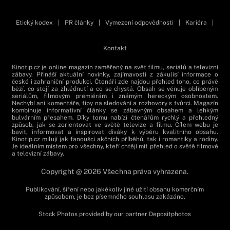
Etický kodex
|
PR články
|
Vymezení odpovědnosti
|
Kariéra
|
Kontakt
Kinotip.cz je online magazín zaměřený na svět filmu, seriálů a televizní
zábavy. Přináší aktuální novinky, zajímavosti z zákulisí informace o
české i zahraniční produkci. Čtenáři zde najdou přehled toho, co právě
běží, co stojí za zhlédnutí a co se chystá. Obsah se věnuje oblíbeným
seriálům, filmovým premiérám i známým hereckým osobnostem.
Nechybí ani komentáře, tipy na sledování a rozhovory s tvůrci. Magazín
kombinuje informativní články se zábavným obsahem a lehkým
bulvárním přesahem. Díky tomu nabízí čtenářům rychlý a přehledný
způsob, jak se zorientovat ve světě televize a filmu. Cílem webu je
bavit, informovat a inspirovat diváky k výběru kvalitního obsahu.
Kinotip.cz milují jak fanoušci akčních příběhů, tak i romantiky a rodiny.
Je ideálním místem pro všechny, kteří chtějí mít přehled o světě filmové
a televizní zábavy.
Copyright @ 2026 Všechna práva vyhrazena.
Publikování, šíření nebo jakékoliv jiné užití obsahu komerčním
způsobem, je bez písemného souhlasu zakázáno.
Stock Photos provided by our partner
Depositphotos