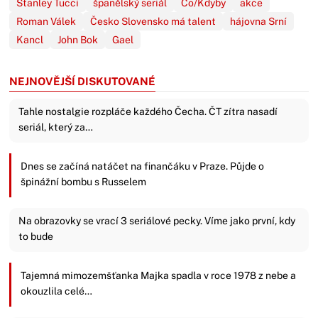
Stanley Tucci
španělský seriál
Co/Kdyby
akce
Roman Válek
Česko Slovensko má talent
hájovna Srní
Kancl
John Bok
Gael
NEJNOVĚJŠÍ DISKUTOVANÉ
Tahle nostalgie rozpláče každého Čecha. ČT zítra nasadí
seriál, který za…
Dnes se začíná natáčet na finančáku v Praze. Půjde o
špinážní bombu s Russelem
Na obrazovky se vrací 3 seriálové pecky. Víme jako první, kdy
to bude
Tajemná mimozemšťanka Majka spadla v roce 1978 z nebe a
okouzlila celé…