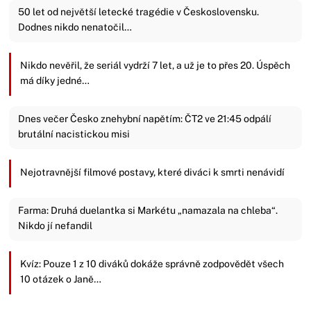
50 let od největší letecké tragédie v Československu.
Dodnes nikdo nenatočil…
Nikdo nevěřil, že seriál vydrží 7 let, a už je to přes 20. Úspěch
má díky jedné…
Dnes večer Česko znehybní napětím: ČT2 ve 21:45 odpálí
brutální nacistickou misi
Nejotravnější filmové postavy, které diváci k smrti nenávidí
Farma: Druhá duelantka si Markétu „namazala na chleba“.
Nikdo jí nefandil
Kvíz: Pouze 1 z 10 diváků dokáže správně zodpovědět všech
10 otázek o Janě…