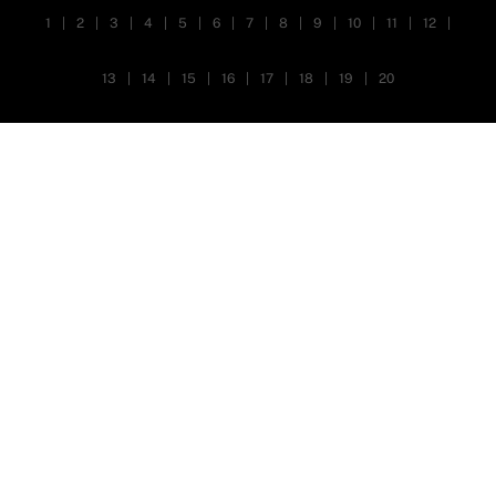
1
|
2
|
3
|
4
|
5
|
6
|
7
|
8
|
9
|
10
|
11
|
12
|
13
|
14
|
15
|
16
|
17
|
18
|
19
|
20