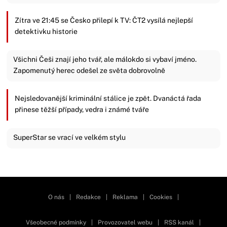
Zítra ve 21:45 se Česko přilepí k TV: ČT2 vysílá nejlepší
detektivku historie
Všichni Češi znají jeho tvář, ale málokdo si vybaví jméno.
Zapomenutý herec odešel ze světa dobrovolně
Nejsledovanější kriminální stálice je zpět. Dvanáctá řada
přinese těžší případy, vedra i známé tváře
SuperStar se vrací ve velkém stylu
Zavřít reklamu
O nás
|
Redakce
|
Reklama
|
Cookies
|
Všeobecné podmínky
|
Provozovatel webu
|
RSS kanál
|