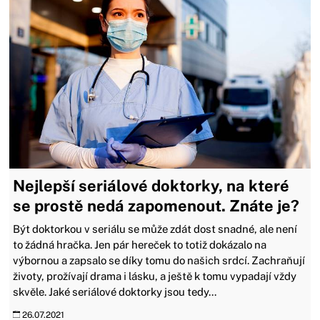
Nejlepší seriálové doktorky, na které
se prostě nedá zapomenout. Znáte je?
Být doktorkou v seriálu se může zdát dost snadné, ale není
to žádná hračka. Jen pár hereček to totiž dokázalo na
výbornou a zapsalo se díky tomu do našich srdcí. Zachraňují
životy, prožívají drama i lásku, a ještě k tomu vypadají vždy
skvěle. Jaké seriálové doktorky jsou tedy...
26.07.2021