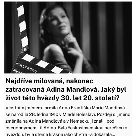
Nejdříve milovaná, nakonec
zatracovaná Adina Mandlová. Jaký byl
život této hvězdy 30. let 20. století?
Vlastním jménem Jarmila Anna Františka Marie Mandlová
se narodila 28. ledna 1910 v Mladé Boleslavi. Později si jméno
změnila na Adina Mandlová a v Německu ji znali i pod
pseudonymem Lil Adina. Byla československou herečkou a
hvězdou, byla stejně krásná jako chytrá – a dokázala...