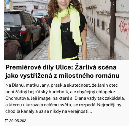
Premiérové díly Ulice: Žárlivá scéna
jako vystřižená z milostného románu
Na Dianu, matku Jany, praskla skutečnost, že Janin otec
není žádný bejrútský hudebník, ale obyčejný chlápek z
Chomutova. Její image, na které si Diana vždy tak zakládala,
a kterou ukazovala celému světu, se rozpadá. Nejraději by
chodila kanály a už se nikdy na veřejnosti...
29.05.2021