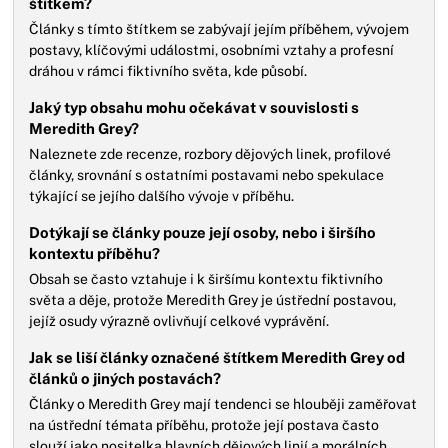
štítkem?
Články s tímto štítkem se zabývají jejím příběhem, vývojem
postavy, klíčovými událostmi, osobními vztahy a profesní
dráhou v rámci fiktivního světa, kde působí.
Jaký typ obsahu mohu očekávat v souvislosti s
Meredith Grey?
Naleznete zde recenze, rozbory dějových linek, profilové
články, srovnání s ostatními postavami nebo spekulace
týkající se jejího dalšího vývoje v příběhu.
Dotýkají se články pouze její osoby, nebo i širšího
kontextu příběhu?
Obsah se často vztahuje i k širšímu kontextu fiktivního
světa a děje, protože Meredith Grey je ústřední postavou,
jejíž osudy výrazně ovlivňují celkové vyprávění.
Jak se liší články označené štítkem Meredith Grey od
článků o jiných postavách?
Články o Meredith Grey mají tendenci se hlouběji zaměřovat
na ústřední témata příběhu, protože její postava často
slouží jako nositelka hlavních dějových linií a morálních