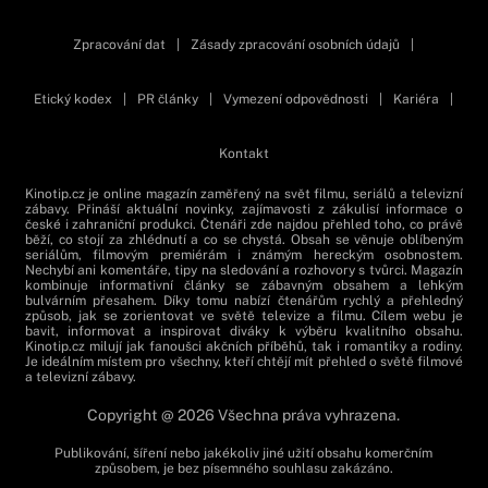
Zpracování dat
|
Zásady zpracování osobních údajů
|
Etický kodex
|
PR články
|
Vymezení odpovědnosti
|
Kariéra
|
Kontakt
Kinotip.cz je online magazín zaměřený na svět filmu, seriálů a televizní
zábavy. Přináší aktuální novinky, zajímavosti z zákulisí informace o
české i zahraniční produkci. Čtenáři zde najdou přehled toho, co právě
běží, co stojí za zhlédnutí a co se chystá. Obsah se věnuje oblíbeným
seriálům, filmovým premiérám i známým hereckým osobnostem.
Nechybí ani komentáře, tipy na sledování a rozhovory s tvůrci. Magazín
kombinuje informativní články se zábavným obsahem a lehkým
bulvárním přesahem. Díky tomu nabízí čtenářům rychlý a přehledný
způsob, jak se zorientovat ve světě televize a filmu. Cílem webu je
bavit, informovat a inspirovat diváky k výběru kvalitního obsahu.
Kinotip.cz milují jak fanoušci akčních příběhů, tak i romantiky a rodiny.
Je ideálním místem pro všechny, kteří chtějí mít přehled o světě filmové
a televizní zábavy.
Copyright @ 2026 Všechna práva vyhrazena.
Publikování, šíření nebo jakékoliv jiné užití obsahu komerčním
způsobem, je bez písemného souhlasu zakázáno.