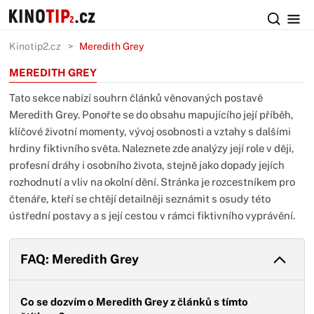
Kinotip2.cz
Meredith Grey
MEREDITH GREY
Tato sekce nabízí souhrn článků věnovaných postavě
Meredith Grey. Ponořte se do obsahu mapujícího její příběh,
klíčové životní momenty, vývoj osobnosti a vztahy s dalšími
hrdiny fiktivního světa. Naleznete zde analýzy její role v ději,
profesní dráhy i osobního života, stejně jako dopady jejích
rozhodnutí a vliv na okolní dění. Stránka je rozcestníkem pro
čtenáře, kteří se chtějí detailněji seznámit s osudy této
ústřední postavy a s její cestou v rámci fiktivního vyprávění.
FAQ: Meredith Grey
Co se dozvím o Meredith Grey z článků s tímto