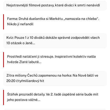
Nejotravnější filmové postavy, které diváci k smrti nenávidí
Farma: Druhá duelantka si Markétu „namazala na chleba“.
Nikdo jí nefandil
Kvíz: Pouze 1 z 10 diváků dokáže správně zodpovědět všech
10 otázek o Janě…
Prostředí natáčení ji stresuje. Inspirativní kolektiv našla
hvězda Zlaté labutě…
Zítra miliony Čechů zapomenou na horka: Na Nově běží ve
20:20 čtyřmiliardový hit
Štáfek prozradil detaily. Ve 2. řadě úspěšné série bude mít
jeho postava vážné…