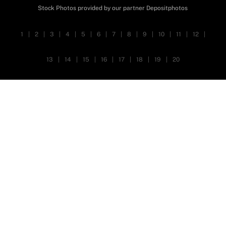
Stock Photos provided by our partner
Depositphotos
1
|
2
|
3
|
4
|
5
|
6
|
7
|
8
|
9
|
10
|
11
|
12
|
13
|
14
|
15
|
16
|
17
|
18
|
19
|
20