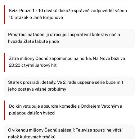
Kvíz: Pouze 1 z 10 diváků dokáže správně zodpovědět všech
10 otázek o Janě Brejchové
Prostředí natáčení ji stresuje. Inspirativní kolektiv našla
hvězda Zlaté labutě jinde
Zítra miliony Čechů zapomenou na horka: Na Nově běží ve
20:20 čtyřmiliardový hit
Štáfek prozradil detaily. Ve 2. řadě úspěšné série bude mít
jeho postava vážné problémy
Do kin vstupuje absurdní komedie s Ondřejem Vetchým a
plejádou dalších hvězd
O víkendu miliony Čechů zajásají: Televize spustí největší
nálož kultovních trháků