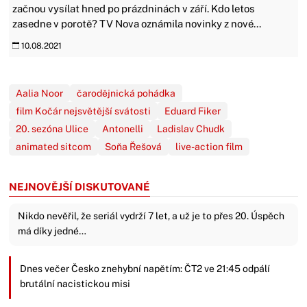
začnou vysílat hned po prázdninách v září. Kdo letos
zasedne v porotě? TV Nova oznámila novinky z nové...
10.08.2021
Aalia Noor
čarodějnická pohádka
film Kočár nejsvětější svátosti
Eduard Fiker
20. sezóna Ulice
Antonelli
Ladislav Chudk
animated sitcom
Soňa Řešová
live-action film
NEJNOVĚJŠÍ DISKUTOVANÉ
Nikdo nevěřil, že seriál vydrží 7 let, a už je to přes 20. Úspěch
má díky jedné…
Dnes večer Česko znehybní napětím: ČT2 ve 21:45 odpálí
brutální nacistickou misi