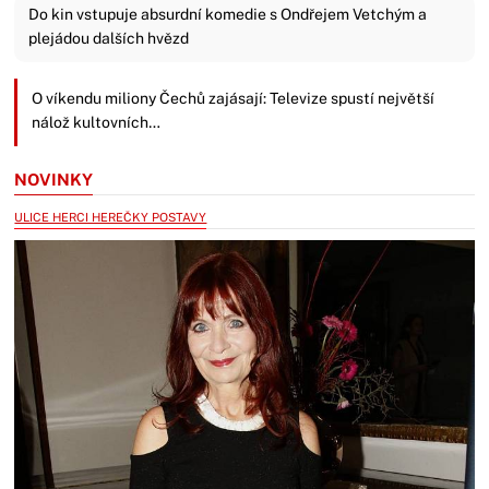
Do kin vstupuje absurdní komedie s Ondřejem Vetchým a
plejádou dalších hvězd
O víkendu miliony Čechů zajásají: Televize spustí největší
nálož kultovních…
NOVINKY
ULICE HERCI HEREČKY POSTAVY