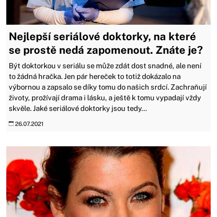
Nejlepší seriálové doktorky, na které
se prostě nedá zapomenout. Znáte je?
Být doktorkou v seriálu se může zdát dost snadné, ale není
to žádná hračka. Jen pár hereček to totiž dokázalo na
výbornou a zapsalo se díky tomu do našich srdcí. Zachraňují
životy, prožívají drama i lásku, a ještě k tomu vypadají vždy
skvěle. Jaké seriálové doktorky jsou tedy...
26.07.2021