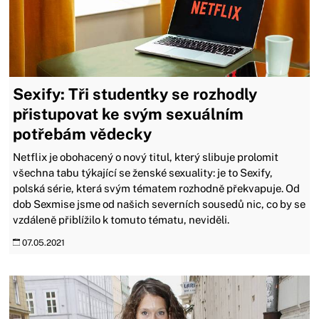
Sexify: Tři studentky se rozhodly
přistupovat ke svým sexuálním
potřebám vědecky
Netflix je obohacený o nový titul, který slibuje prolomit
všechna tabu týkající se ženské sexuality: je to Sexify,
polská série, která svým tématem rozhodně překvapuje. Od
dob Sexmise jsme od našich severních sousedů nic, co by se
vzdáleně přiblížilo k tomuto tématu, neviděli.
07.05.2021