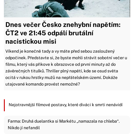
Dnes večer Česko znehybní napětím:
ČT2 ve 21:45 odpálí brutální
nacistickou misi
Víkend je konečně tady a vy máte před sebou zasloužený
odpočinek. Představte si, že byste mohli strávit sobotní večer u
filmu, který vás přikove k obrazovce od první minuty až do
závěrečných titulků. Thriller plný napětí, kde se osud světa
ocitá v rukou hrstky mužů na nepřátelském území. Dokáže
utajované komando provést nemožné?
Nejotravnější filmové postavy, které diváci k smrti nenávidí
Farma: Druhá duelantka si Markétu „namazala na chleba“.
Nikdo jí nefandil