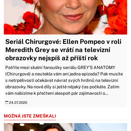
Seriál Chirurgové: Ellen Pompeo v roli
Meredith Grey se vrátí na televizní
obrazovky nejspíš až příští rok
Patříte mezi skalní fanoušky seriálu GREY’S ANATOMY
(Chirurgové) a neutekla vám ani jedna epizoda? Pak musíte
s netrpělivostí očekávat návrat svých hrdinů na televizní
obrazovky. Na nové díly si ještě nějaký čas počkáte. Zatím
vám nabízíme k přečtení alespoň pár zajímavostí o...
24.07.2020
MOŽNÁ JSTE ZMEŠKALI