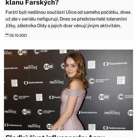
klanu Farských?
Farští byli nedílnou součástí Ulice od samého počátku, dnes
už ale v seriálu nefigurují. Dnes se představitelé tolerantní
Jitky, záletníka Oldy a jejich dcer věnují jiným aktivitám.
02.10.2021