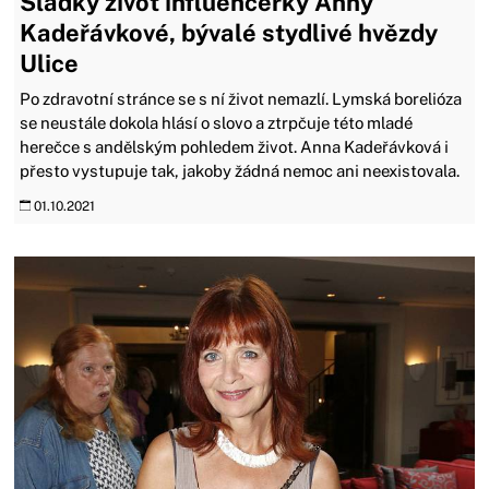
Sladký život influencerky Anny
Kadeřávkové, bývalé stydlivé hvězdy
Ulice
Po zdravotní stránce se s ní život nemazlí. Lymská borelióza
se neustále dokola hlásí o slovo a ztrpčuje této mladé
herečce s andělským pohledem život. Anna Kadeřávková i
přesto vystupuje tak, jakoby žádná nemoc ani neexistovala.
01.10.2021