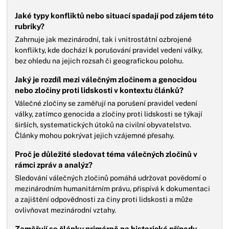
Jaké typy konfliktů nebo situací spadají pod zájem této
rubriky?
Zahrnuje jak mezinárodní, tak i vnitrostátní ozbrojené
konflikty, kde dochází k porušování pravidel vedení války,
bez ohledu na jejich rozsah či geografickou polohu.
Jaký je rozdíl mezi válečným zločinem a genocidou
nebo zločiny proti lidskosti v kontextu článků?
Válečné zločiny se zaměřují na porušení pravidel vedení
války, zatímco genocida a zločiny proti lidskosti se týkají
širších, systematických útoků na civilní obyvatelstvo.
Články mohou pokrývat jejich vzájemné přesahy.
Proč je důležité sledovat téma válečných zločinů v
rámci zpráv a analýz?
Sledování válečných zločinů pomáhá udržovat povědomí o
mezinárodním humanitárním právu, přispívá k dokumentaci
a zajištění odpovědnosti za činy proti lidskosti a může
ovlivňovat mezinárodní vztahy.
Zaměřují se články primárně na historické případy,