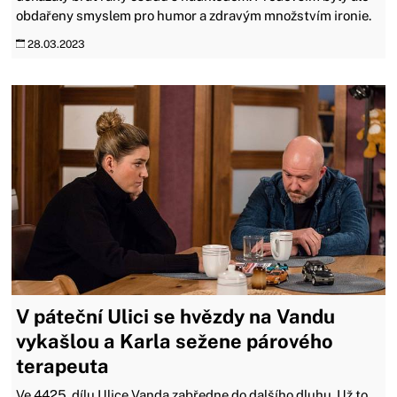
obdařeny smyslem pro humor a zdravým množstvím ironie.
28.03.2023
V páteční Ulici se hvězdy na Vandu
vykašlou a Karla sežene párového
terapeuta
Ve 4425. dílu Ulice Vanda zabředne do dalšího dluhu. Už to