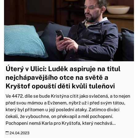
Úterý v Ulici: Luděk aspiruje na titul
nejchápavějšího otce na světě a
Kryštof opouští děti kvůli tuleňovi
Ve 4472. díle se bude Kristýna cítit jako svlečená, a to nejen
před svou mámou a Evženem, nýbrž už i před svým tátou,
který byl přítomen u její poslední ataky. Zatímco diváci
čekali, že vybouchne, on překvapil a měl pochopení.
Pochopení nemá Karla pro Kryštofa, který nechává...
24.04.2023