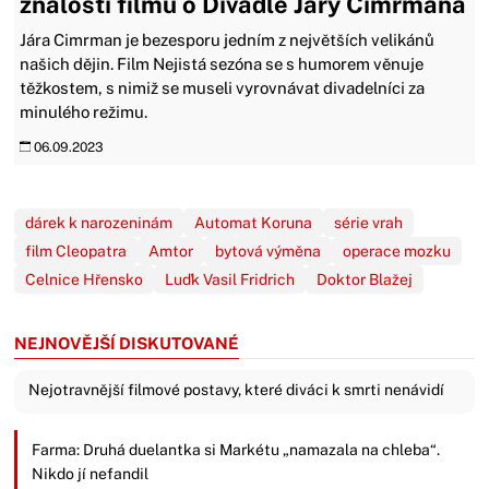
znalosti filmu o Divadle Járy Cimrmana
Jára Cimrman je bezesporu jedním z největších velikánů
našich dějin. Film Nejistá sezóna se s humorem věnuje
těžkostem, s nimiž se museli vyrovnávat divadelníci za
minulého režimu.
06.09.2023
dárek k narozeninám
Automat Koruna
série vrah
film Cleopatra
Amtor
bytová výměna
operace mozku
Celnice Hřensko
Luďk Vasil Fridrich
Doktor Blažej
NEJNOVĚJŠÍ DISKUTOVANÉ
Nejotravnější filmové postavy, které diváci k smrti nenávidí
Farma: Druhá duelantka si Markétu „namazala na chleba“.
Nikdo jí nefandil