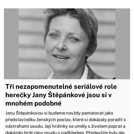
Tři nezapomenutelné seriálové role
herečky Jany Štěpánkové jsou si v
mnohém podobné
Janu Štěpánkovou si budeme navždy pamatovat jako
představitelku ženských postav, které si dokázaly poradit s
nástrahami osudu. Její hrdinky se uměly s životem poprat a
dokázaly brát rány osudu s nadhledem. Především byly ale