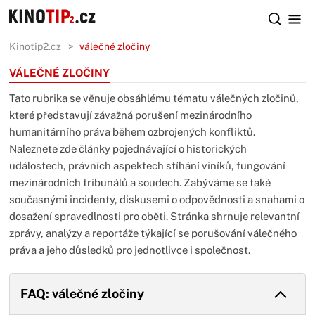
Kinotip2.cz
válečné zločiny
VÁLEČNÉ ZLOČINY
Tato rubrika se věnuje obsáhlému tématu válečných zločinů,
které představují závažná porušení mezinárodního
humanitárního práva během ozbrojených konfliktů.
Naleznete zde články pojednávající o historických
událostech, právních aspektech stíhání viníků, fungování
mezinárodních tribunálů a soudech. Zabýváme se také
současnými incidenty, diskusemi o odpovědnosti a snahami o
dosažení spravedlnosti pro oběti. Stránka shrnuje relevantní
zprávy, analýzy a reportáže týkající se porušování válečného
práva a jeho důsledků pro jednotlivce i společnost.
FAQ: válečné zločiny