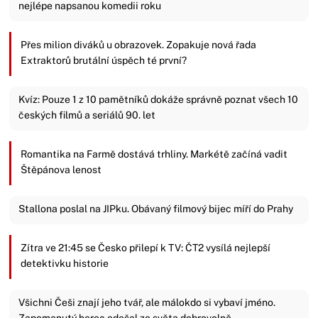
nejlépe napsanou komedii roku
Přes milion diváků u obrazovek. Zopakuje nová řada
Extraktorů brutální úspěch té první?
Kvíz: Pouze 1 z 10 pamětníků dokáže správně poznat všech 10
českých filmů a seriálů 90. let
Romantika na Farmě dostává trhliny. Markétě začíná vadit
Štěpánova lenost
Stallona poslal na JIPku. Obávaný filmový bijec míří do Prahy
Zítra ve 21:45 se Česko přilepí k TV: ČT2 vysílá nejlepší
detektivku historie
Všichni Češi znají jeho tvář, ale málokdo si vybaví jméno.
Zapomenutý herec odešel ze světa dobrovolně