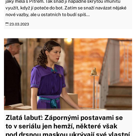
jaký měla s Pítrem. Tak snad ji napadne skrytou imunitu
využít, když jí poteče do bot. Zatím se snaží navázat nějaké
nové vazby, ale u ostatních to budí spíš...
23.03.2023
Zlatá labuť: Zápornými postavami se
to v seriálu jen hemží, některé však
pod drsnou maskou ukrývají své vlastní