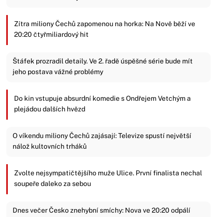
Zítra miliony Čechů zapomenou na horka: Na Nově běží ve
20:20 čtyřmiliardový hit
Štáfek prozradil detaily. Ve 2. řadě úspěšné série bude mít
jeho postava vážné problémy
Do kin vstupuje absurdní komedie s Ondřejem Vetchým a
plejádou dalších hvězd
O víkendu miliony Čechů zajásají: Televize spustí největší
nálož kultovních trháků
Zvolte nejsympatičtějšího muže Ulice. První finalista nechal
soupeře daleko za sebou
Dnes večer Česko znehybní smíchy: Nova ve 20:20 odpálí