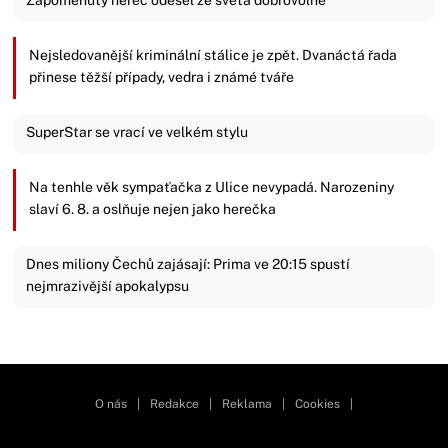
Nejsledovanější kriminální stálice je zpět. Dvanáctá řada
přinese těžší případy, vedra i známé tváře
SuperStar se vrací ve velkém stylu
Na tenhle věk sympaťačka z Ulice nevypadá. Narozeniny
slaví 6. 8. a oslňuje nejen jako herečka
Dnes miliony Čechů zajásají: Prima ve 20:15 spustí
nejmrazivější apokalypsu
Zavřít reklamu
O nás
|
Redakce
|
Reklama
|
Cookies
|