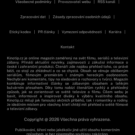
Všeobecné podmínky
|
Provozovatel webu
|
RSS kanál
|
Zpracování dat
|
Zásady zpracování osobních údajů
|
Etický kodex
|
PR články
|
Vymezení odpovědnosti
|
Kariéra
|
Kontakt
Kinotip.cz je online magazín zaměřený na svět filmu, seriálů a televizní
zábavy. Přináší aktuální novinky, zajímavosti z zákulisí informace o
české i zahraniční produkci. Čtenáři zde najdou přehled toho, co právě
běží, co stojí za zhlédnutí a co se chystá. Obsah se věnuje oblíbeným
seriálům, filmovým premiérám i známým hereckým osobnostem.
Nechybí ani komentáře, tipy na sledování a rozhovory s tvůrci. Magazín
kombinuje informativní články se zábavným obsahem a lehkým
bulvárním přesahem. Díky tomu nabízí čtenářům rychlý a přehledný
způsob, jak se zorientovat ve světě televize a filmu. Cílem webu je
bavit, informovat a inspirovat diváky k výběru kvalitního obsahu.
Kinotip.cz milují jak fanoušci akčních příběhů, tak i romantiky a rodiny.
Je ideálním místem pro všechny, kteří chtějí mít přehled o světě filmové
a televizní zábavy.
Copyright @ 2026 Všechna práva vyhrazena.
Publikování, šíření nebo jakékoliv jiné užití obsahu komerčním
způsobem, je bez písemného souhlasu zakázáno.