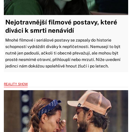
Nejotravnější filmové postavy, které
diváci k smrti nenávidí
Mnohé filmové i seriálové postavy se zapsaly do historie
schopností vydráždit diváky k nepříčetnosti. Nemusejí to být
nutně jen padouši, ačkoli ti obecně převažují, ale mohou být
prostě nesmírně otravní, přihlouplí nebo mrzutí. Níže uvedení
jedinci nám dokážou spolehlivě hnout žlučí i po letech.
REALITY SHOW