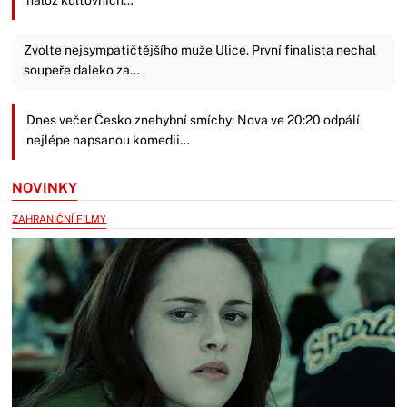
nálož kultovních…
Zvolte nejsympatičtějšího muže Ulice. První finalista nechal
soupeře daleko za…
Dnes večer Česko znehybní smíchy: Nova ve 20:20 odpálí
nejlépe napsanou komedii…
NOVINKY
ZAHRANIČNÍ FILMY