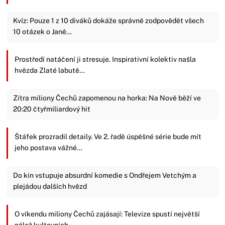
Kvíz: Pouze 1 z 10 diváků dokáže správně zodpovědět všech
10 otázek o Janě…
Prostředí natáčení ji stresuje. Inspirativní kolektiv našla
hvězda Zlaté labutě…
Zítra miliony Čechů zapomenou na horka: Na Nově běží ve
20:20 čtyřmiliardový hit
Štáfek prozradil detaily. Ve 2. řadě úspěšné série bude mít
jeho postava vážné…
Do kin vstupuje absurdní komedie s Ondřejem Vetchým a
plejádou dalších hvězd
O víkendu miliony Čechů zajásají: Televize spustí největší