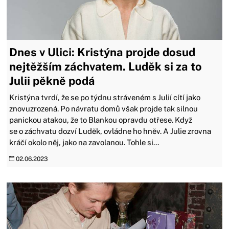
Dnes v Ulici: Kristýna projde dosud
nejtěžším záchvatem. Luděk si za to
Julii pěkně podá
Kristýna tvrdí, že se po týdnu stráveném s Julií cítí jako
znovuzrozená. Po návratu domů však projde tak silnou
panickou atakou, že to Blankou opravdu otřese. Když
se o záchvatu dozví Luděk, ovládne ho hněv. A Julie zrovna
kráčí okolo něj, jako na zavolanou. Tohle si...
02.06.2023