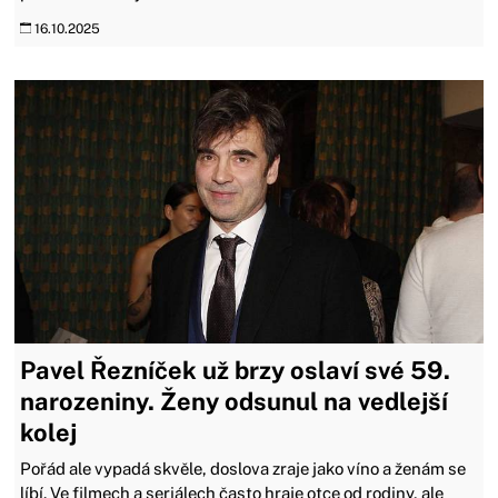
16.10.2025
Pavel Řezníček už brzy oslaví své 59.
narozeniny. Ženy odsunul na vedlejší
kolej
Pořád ale vypadá skvěle, doslova zraje jako víno a ženám se
líbí. Ve filmech a seriálech často hraje otce od rodiny, ale