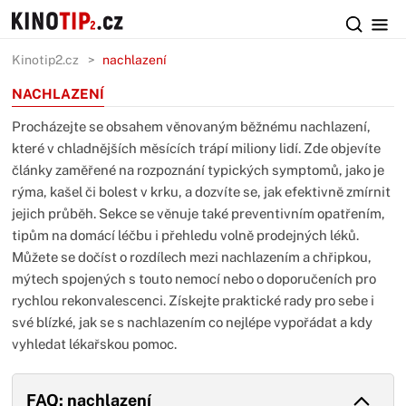
Kinotip2.cz
nachlazení
NACHLAZENÍ
Procházejte se obsahem věnovaným běžnému nachlazení,
které v chladnějších měsících trápí miliony lidí. Zde objevíte
články zaměřené na rozpoznání typických symptomů, jako je
rýma, kašel či bolest v krku, a dozvíte se, jak efektivně zmírnit
jejich průběh. Sekce se věnuje také preventivním opatřením,
tipům na domácí léčbu i přehledu volně prodejných léků.
Můžete se dočíst o rozdílech mezi nachlazením a chřipkou,
mýtech spojených s touto nemocí nebo o doporučeních pro
rychlou rekonvalescenci. Získejte praktické rady pro sebe i
své blízké, jak se s nachlazením co nejlépe vypořádat a kdy
vyhledat lékařskou pomoc.
FAQ: nachlazení