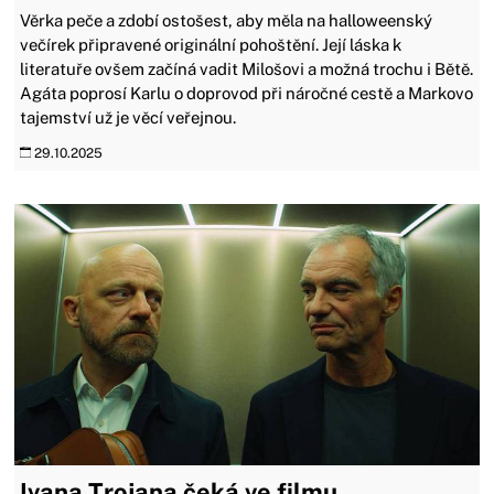
Věrka peče a zdobí ostošest, aby měla na halloweenský
večírek připravené originální pohoštění. Její láska k
literatuře ovšem začíná vadit Milošovi a možná trochu i Bětě.
Agáta poprosí Karlu o doprovod při náročné cestě a Markovo
tajemství už je věcí veřejnou.
29.10.2025
Ivana Trojana čeká ve filmu