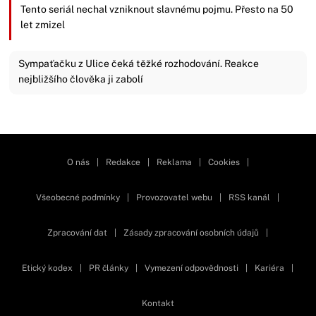
Tento seriál nechal vzniknout slavnému pojmu. Přesto na 50
let zmizel
Sympaťačku z Ulice čeká těžké rozhodování. Reakce
nejbližšího člověka ji zabolí
Zavřít reklamu
O nás
|
Redakce
|
Reklama
|
Cookies
|
Všeobecné podmínky
|
Provozovatel webu
|
RSS kanál
|
Zpracování dat
|
Zásady zpracování osobních údajů
|
Etický kodex
|
PR články
|
Vymezení odpovědnosti
|
Kariéra
|
Kontakt