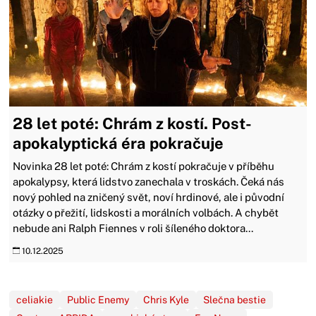
28 let poté: Chrám z kostí. Post-
apokalyptická éra pokračuje
Novinka 28 let poté: Chrám z kostí pokračuje v příběhu
apokalypsy, která lidstvo zanechala v troskách. Čeká nás
nový pohled na zničený svět, noví hrdinové, ale i původní
otázky o přežití, lidskosti a morálních volbách. A chybět
nebude ani Ralph Fiennes v roli šíleného doktora...
10.12.2025
celiakie
Public Enemy
Chris Kyle
Slečna bestie