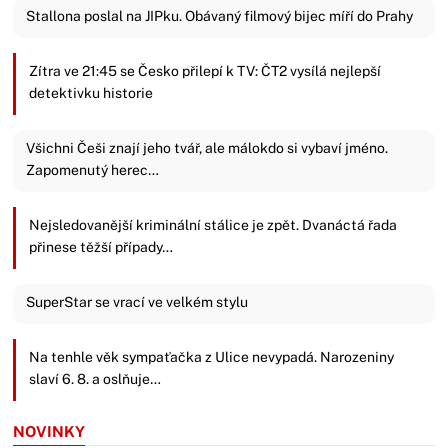
Stallona poslal na JIPku. Obávaný filmový bijec míří do Prahy
Zítra ve 21:45 se Česko přilepí k TV: ČT2 vysílá nejlepší
detektivku historie
Všichni Češi znají jeho tvář, ale málokdo si vybaví jméno.
Zapomenutý herec…
Nejsledovanější kriminální stálice je zpět. Dvanáctá řada
přinese těžší případy…
SuperStar se vrací ve velkém stylu
Na tenhle věk sympaťačka z Ulice nevypadá. Narozeniny
slaví 6. 8. a oslňuje…
NOVINKY