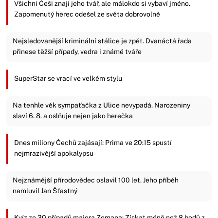
Všichni Češi znají jeho tvář, ale málokdo si vybaví jméno.
Zapomenutý herec odešel ze světa dobrovolně
Nejsledovanější kriminální stálice je zpět. Dvanáctá řada
přinese těžší případy, vedra i známé tváře
SuperStar se vrací ve velkém stylu
Na tenhle věk sympaťačka z Ulice nevypadá. Narozeniny
slaví 6. 8. a oslňuje nejen jako herečka
Dnes miliony Čechů zajásají: Prima ve 20:15 spustí
nejmrazivější apokalypsu
Nejznámější přírodovědec oslavil 100 let. Jeho příběh
namluvil Jan Šťastný
Kvíz ze 30 případů majora Zemana: Získat méně než 8 bodů z