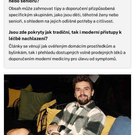
nebo seniorů?
Obsah může zahrnovat tipy a doporučení přizpůsobená
specifickým skupinám, jako jsou děti, těhotné ženy nebo
senioři, s ohledem na jejich odlišné potřeby a citlivost.
Jsou zde pokryty jak tradiční, tak i moderní přístupy k
léčbě nachlazení?
Články se věnují jak ověřeným domácím prostředkům a
bylinkám, tak i přehledu dostupných volně prodejných léků a
doporučením moderní medicíny pro úlevu od symptomů.